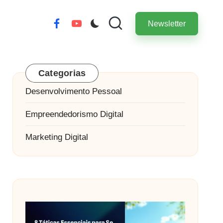
Newsletter
Item
Item
de
de
menu
menu
Categorias
Desenvolvimento Pessoal
Empreendedorismo Digital
Marketing Digital