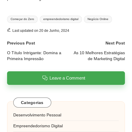
Tags:
Começar do Zero
empreendedorismo digital
Negócio Online
Last updated on 20 de Junho, 2024
Post
Previous Post
Next Post
navigation
O Título Intrigante: Domina a
As 10 Melhores Estratégias
Primeira Impressão
de Marketing Digital
Leave a Comment
Categorias
Desenvolvimento Pessoal
Empreendedorismo Digital